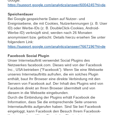
Google:
https://support.google.com/analytics/answer/6004245?hl=de
.
Speicherdauer
Bei Google gespeicherte Daten auf Nutzer- und
Ereignisebene, die mit Cookies, Nutzerkennungen (z. B. User
ID) oder Werbe-IDs (z. B. DoubleClick-Cookies, Android-
Werbe-ID) verknüpft sind, werden nach 26 Monaten
anonymisiert bzw. gelöscht. Details hierzu ersehen Sie unter
folgendem Link:
https://support.google.com/analytics/answer/7667196?hl=de
Facebook Social Plugin
Unser Internetauftritt verwendet Social Plugins des
Netzwerkes facebook.com. Dieses wird von der Facebook
Inc., USA betrieben ("Facebook"). Wenn Sie eine Webseite
unseres Internetauftritts aufrufen, die ein solches Plugin
enthält, baut Ihr Browser eine direkte Verbindung mit den
Servern von Facebook auf. Der Inhalt des Plugins wird von
Facebook direkt an Ihren Browser übermittelt und von
diesem in die Webseite eingebunden.
Durch die Einbindung der Plugins erhält Facebook die
Information, dass Sie die entsprechende Seite unseres
Internetauftritts aufgerufen haben. Sind Sie bei Facebook
eingeloggt, kann Facebook den Besuch Ihrem Facebook-